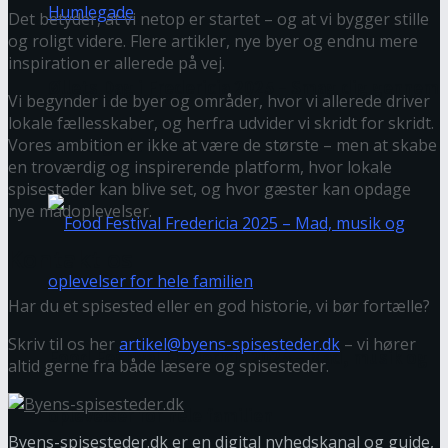
Det betyder, at vi netop er startet – og at vi bygger stille
og roligt videre. Flere artikler, nye byer og endnu mere
inspiration er allerede på vej.
Øllets Dag i Fredericia 2025 – Smag dig gennem
Vi begynder i de byer og områder, hvor vi allerede driver
lokale fællesskaber, og herfra udvider vi skridt for skridt.
Vores ambition er ikke at være de største – men at skabe
Humlegade
en troværdig og inspirerende platform, hvor lokale
spisesteder kan blive set, og hvor gæster kan opdage
nye madoplevelser.
Kontakt os
Har du et spisested eller en god historie, vi bør fortælle?
Skriv til os her
artikel@byens-spisesteder.dk
– vi hører
Food Festival Fredericia 2025 – Mad, musik og
altid gerne fra både læsere og spisesteder.
oplevelser for hele familien
Byens-spisesteder.dk er en digital nyhedskanal og guide,