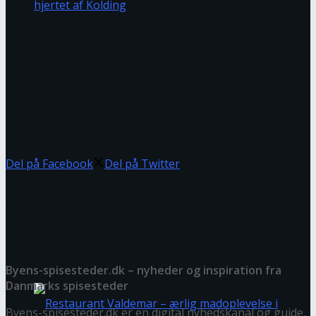
Restaurant i Kolding – her finder du byens
spisesteder
Del på Facebook
Del på Twitter
Om os – Byens-
Restauranter i Fredericia – her finder du de
spisesteder.dk
bedste steder at spise
Byens-spisesteder.dk – nyheder og inspiration fra
Danmarks spisesteder
Byens-spisesteder.dk er en digital nyhedskanal og guide,