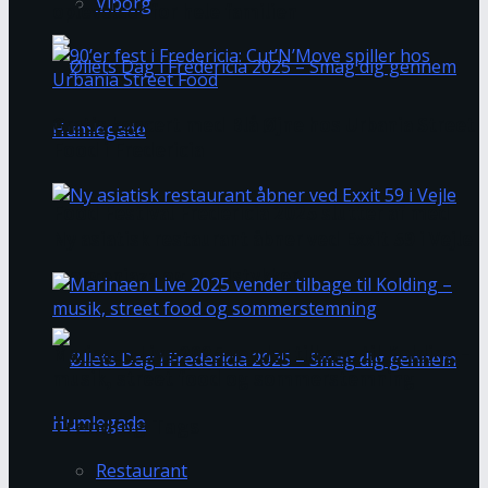
Viborg
oplevelser for hele familien
Gratis koncert med Blå Øjne hos Urbania Street
Food i Fredericia
Food Festival Fredericia 2025 slutter af med
Ny asiatisk restaurant åbner ved Exxit 59 i Vejle
morgenjazz og rundstykker
Marinaen Live 2025 vender tilbage til Kolding –
musik, street food og sommerstemning
Trending Tags
Restaurant