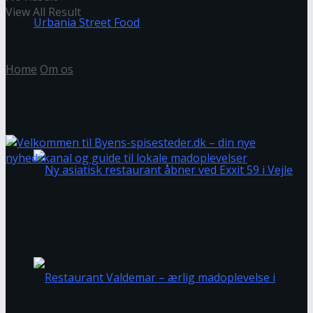
View All Result
Home
Om os
Gratis koncert med Blå Øjne hos Urbania Street
Om os
Food i Fredericia
Ny asiatisk restaurant åbner ved Exxit 59 i Vejle