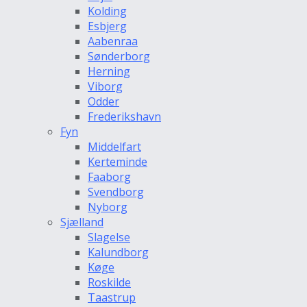
Kolding
Esbjerg
Aabenraa
Sønderborg
Herning
Viborg
Odder
Frederikshavn
Fyn
Middelfart
Kerteminde
Faaborg
Svendborg
Nyborg
Sjælland
Slagelse
Kalundborg
Køge
Roskilde
Taastrup