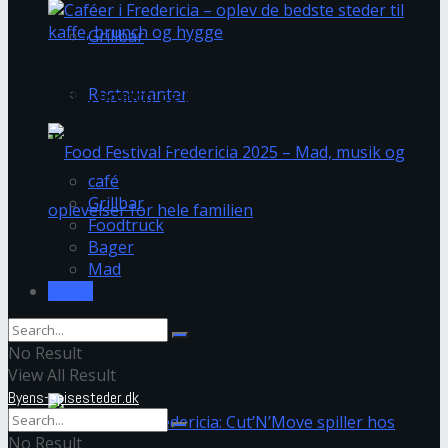
Grillbar
Caféer i Fredericia – oplev de bedste steder til
Restauranter
kaffe, brunch og hygge
Trending Tags
café
Grillbar
Foodtruck
Bager
Mad
Food Festival Fredericia 2025 – Mad, musik og
Om os
oplevelser for hele familien
No Result
View All Result
Byens-spisesteder.dk
No Result