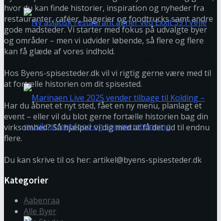
hvor du kan finde historier, inspiration og nyheder fra
restauranter, caféer, bagerier og foodtrucks samt andre
gode madsteder. Vi starter med fokus på udvalgte byer
og områder – men vi udvider løbende, så flere og flere
kan få glæde af vores indhold.
Ny asiatisk restaurant åbner ved Exxit 59 i Vejle
Hos Byens-spisesteder.dk vil vi rigtig gerne være med til
at fortælle historien om dit spisested.
Har du åbnet et nyt sted, fået en ny menu, planlagt et
event – eller vil du blot gerne fortælle historien bag din
virksomhed? Så hjælper vi dig med at få det ud til endnu
flere.
Du kan skrive til os her: artikel@byens-spisesteder.dk
Marinaen Live 2025 vender tilbage til Kolding –
Kategorier
musik, street food og sommerstemning
Aabenraa
Alle Byer