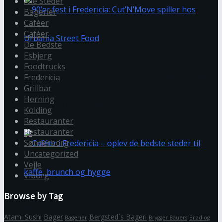
Alle Steder
Bagerier
Caféer
Caféer
De Bedste
Esbjerg
Foodtrucks
90’er fest i Fredericia: Cut’N’Move spiller hos
Fredericia
Grillbar
Herning
Urbania Street Food
Kolding
Restauranter
Restauranter
Sønderborg
Uncategorized
Vejle
Viborg
Browse by Tag
Caféer i Fredericia – oplev de bedste steder til
Atami Sushi
Bager
Bergsted´s Bageri
Bagerier
Brygger Bauers
Brød og