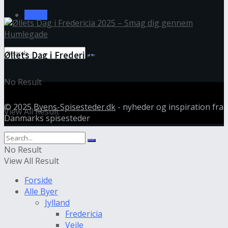
morgenjazz og rundstykker
Om os
Øllets Dag i Fredericia 2025 – Smag dig gennem
Humlegade
No Result
© 2025
Byens-Spisesteder.dk
- nyheder og inspiration fra
View All Result
Danmarks spisesteder
No Result
View All Result
Forside
Alle Byer
Jylland
Fredericia
Vejle