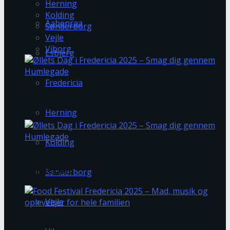
Herning
Kolding
Aabenraa
Sønderborg
Vejle
Viborg
Esbjerg
Fredericia
Food Festival Fredericia 2025 slutter af med
morgenjazz og rundstykker
Herning
Kolding
Øllets Dag i Fredericia 2025 – Smag dig gennem
Humlegade
Sønderborg
Vejle
Food Festival Fredericia 2025 – Mad, musik og