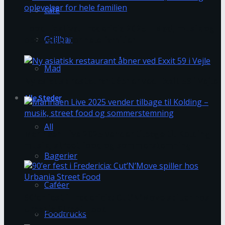
café
Food Festival Fredericia 2025 – Mad, musik og
Grillbar
oplevelser for hele familien
Mad
Ny asiatisk restaurant åbner ved Exxit 59 i Vejle
Alle Steder
All
Marinaen Live 2025 vender tilbage til Kolding –
musik, street food og sommerstemning
Bagerier
Caféer
90’er fest i Fredericia: Cut’N’Move spiller hos
Urbania Street Food
Foodtrucks