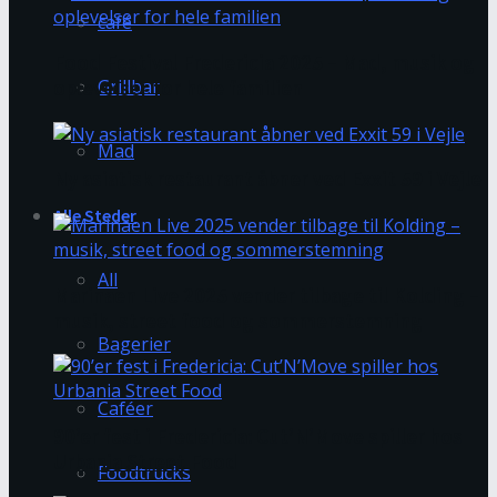
café
Food Festival Fredericia 2025 – Mad, musik og
Grillbar
oplevelser for hele familien
Mad
Ny asiatisk restaurant åbner ved Exxit 59 i Vejle
Alle Steder
All
Marinaen Live 2025 vender tilbage til Kolding –
musik, street food og sommerstemning
Bagerier
Caféer
90’er fest i Fredericia: Cut’N’Move spiller hos
Urbania Street Food
Foodtrucks