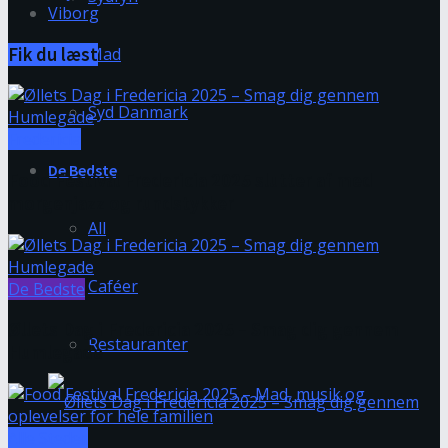
Viborg
Fik du læst
Mad
Syd Danmark
Fredericia
De Bedste
Food Festival Fredericia 2025 slutter af med
morgenjazz og rundstykker
All
Caféer
De Bedste
Øllets Dag i Fredericia 2025 – Smag dig gennem
Restauranter
Humlegade
Alle Steder