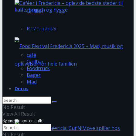
Grillbar
Caféer i Fredericia – oplev de bedste steder til
Restauranter
kaffe, brunch og hygge
Trending Tags
café
Grillbar
Foodtruck
Bager
Mad
Food Festival Fredericia 2025 – Mad, musik og
Om os
oplevelser for hele familien
No Result
View All Result
Byens-spisesteder.dk
No Result