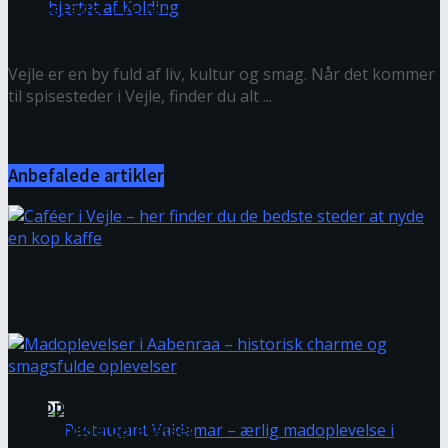
Spisesteder i Vejle – caféer, kaffebarer og hyggelige
madoplevelser
Vejle er en by fuld af liv, kultur og smag. Når det kommer
Restaurant i Kolding – her finder du byens
til spisesteder i Vejle, finder du alt ...
spisesteder
Anbefalede artikler
Caféer i Vejle – her finder du de bedste steder at
Restauranter i Fredericia – her finder du de
nyde en kop kaffe
bedste steder at spise
Madoplevelser i Aabenraa – historisk charme og
smagsfulde oplevelser