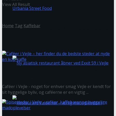
View All Result
Home
Tag
Kaffebar
Gratis koncert med Blå Øjne hos Urbania Street
Tag:
Kaffebar
Food i Fredericia
Caféer i Vejle – her finder du de bedste steder at
nyde en kop kaffe
Ny asiatisk restaurant åbner ved Exxit 59 i Vejle
Caféer i Vejle - noget for enhver smag Vejle er kendt for
sit hyggelige byliv, og caféerne er en vigtig ...