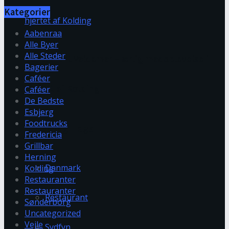
Kategorier
Aabenraa
Alle Byer
Alle Steder
Restaurant Valdemar – ærlig madoplevelse i
Bagerier
Caféer
hjertet af Kolding
Caféer
De Bedste
Esbjerg
Foodtrucks
Trending Tags
Fredericia
Grillbar
Herning
Danmark
Kolding
Restauranter
Restauranter
Restaurant
Sønderborg
Uncategorized
Vejle
Sydfyn