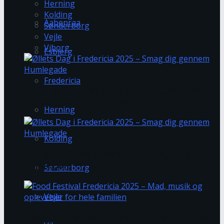
Herning
Kolding
Aabenraa
Sønderborg
Vejle
Viborg
Esbjerg
Fredericia
Food Festival Fredericia 2025 slutter af med
morgenjazz og rundstykker
Herning
Kolding
Øllets Dag i Fredericia 2025 – Smag dig gennem
Humlegade
Sønderborg
Vejle
Food Festival Fredericia 2025 – Mad, musik og