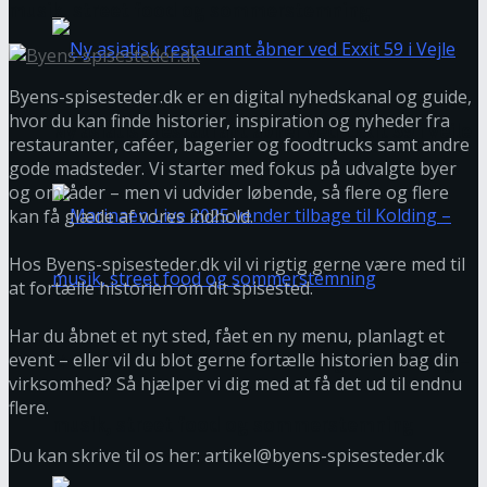
musik, street food og sommerstemning
Byens-spisesteder.dk er en digital nyhedskanal og guide,
hvor du kan finde historier, inspiration og nyheder fra
Ny asiatisk restaurant åbner ved Exxit 59 i Vejle
restauranter, caféer, bagerier og foodtrucks samt andre
gode madsteder. Vi starter med fokus på udvalgte byer
og områder – men vi udvider løbende, så flere og flere
kan få glæde af vores indhold.
Hos Byens-spisesteder.dk vil vi rigtig gerne være med til
at fortælle historien om dit spisested.
Har du åbnet et nyt sted, fået en ny menu, planlagt et
event – eller vil du blot gerne fortælle historien bag din
Marinaen Live 2025 vender tilbage til Kolding –
virksomhed? Så hjælper vi dig med at få det ud til endnu
flere.
musik, street food og sommerstemning
Du kan skrive til os her: artikel@byens-spisesteder.dk