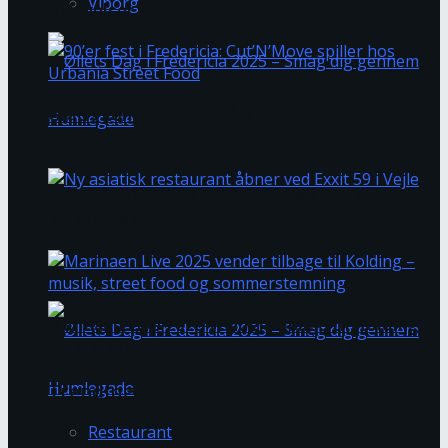
Viborg
oplevelser for hele familien
Gratis koncert med Blå Øjne hos Urbania Street
Food i Fredericia
Food Festival Fredericia 2025 slutter af med
Ny asiatisk restaurant åbner ved Exxit 59 i Vejle
morgenjazz og rundstykker
Marinaen Live 2025 vender tilbage til Kolding –
musik, street food og sommerstemning
Trending Tags
Restaurant