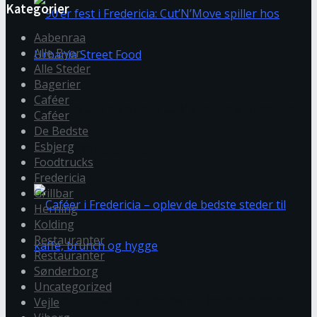
Kategorier
Aabenraa
Alle Byer
Alle Steder
Bagerier
Caféer
90’er fest i Fredericia: Cut’N’Move spiller hos
Caféer
De Bedste
Esbjerg
Urbania Street Food
Foodtrucks
Fredericia
Grillbar
Herning
Kolding
Restauranter
Restauranter
Sønderborg
Uncategorized
Caféer i Fredericia – oplev de bedste steder til
Vejle