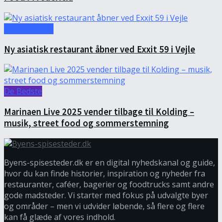
Restauranter
Ny asiatisk restaurant åbner ved Exxit 59 i Vejle
De Bedste
Marinaen Live 2025 vender tilbage til Kolding –
musik, street food og sommerstemning
Byens-spisesteder.dk er en digital nyhedskanal og guide,
hvor du kan finde historier, inspiration og nyheder fra
restauranter, caféer, bagerier og foodtrucks samt andre
gode madsteder. Vi starter med fokus på udvalgte byer
og områder – men vi udvider løbende, så flere og flere
kan få glæde af vores indhold.