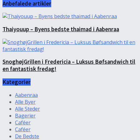
Anbefalede artikler
Thaiyouup – Byens bedste thaimad i Aabenraa
SnoghøjGrillen i Fredericia – Luksus Bøfsandwich til
en fantastisk fredag!
Kategorier
Aabenraa
Alle Byer
Alle Steder
Bagerier
Caféer
Caféer
De Bedste