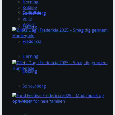
Herning
Kolding
Aabenraa
Sønderborg
Vejle
Viborg
Esbjerg
Fredericia
Food Festival Fredericia 2025 slutter af med
morgenjazz og rundstykker
Herning
Kolding
Øllets Dag i Fredericia 2025 – Smag dig gennem
Humlegade
Sønderborg
Vejle
Food Festival Fredericia 2025 – Mad, musik og