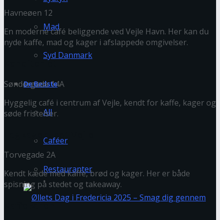
Havneøen 12
Mad
En moderne café beliggende ved Vejle Havn. Her kan du
nyde kaffe, mad og kager i afslappede omgivelser.
Syd Danmark
Konditoriet
De Bedste
Søndergade 14A
Hyggelig café i centrum af Vejle, kendt for kaffe, kager og
All
søde fristelser.
Lagkagehuset Vejle
Caféer
Torvegade 2A
Restauranter
Kendt kæde med kaffe, brød og kager. Her er både
spisning på stedet og takeaway.
KaffeBaren