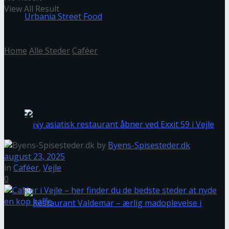
View All Result
Home
Alle Steder
Caféer
Gratis koncert med Blå Øjne hos Urbania Street
Caféer i Vejle – her finder du de
Food i Fredericia
bedste steder at nyde en kop
kaffe
by
Byens-Spisesteder.dk
august 23, 2025
Ny asiatisk restaurant åbner ved Exxit 59 i Vejle
in
Caféer
,
Vejle
0