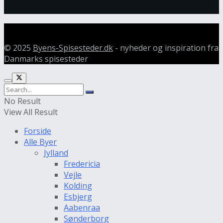
Humlegade
© 2025
Byens-Spisesteder.dk
- nyheder og inspiration fra
Danmarks spisesteder
No Result
View All Result
Forside
Alle Byer
Jylland
Fredericia
Vejle
Kolding
Esbjerg
Aabenraa
Sønderborg