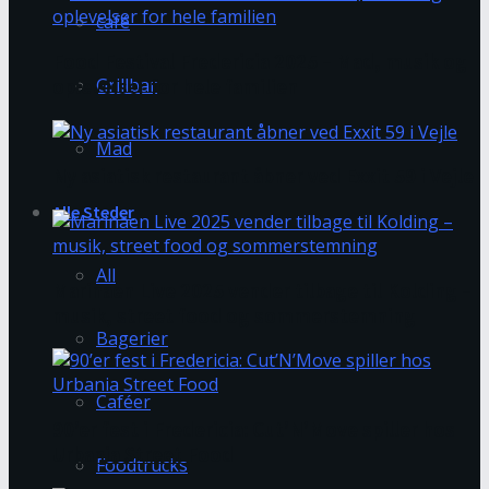
café
Food Festival Fredericia 2025 – Mad, musik og
Grillbar
oplevelser for hele familien
Mad
Ny asiatisk restaurant åbner ved Exxit 59 i Vejle
Alle Steder
All
Marinaen Live 2025 vender tilbage til Kolding –
musik, street food og sommerstemning
Bagerier
Caféer
90’er fest i Fredericia: Cut’N’Move spiller hos
Urbania Street Food
Foodtrucks