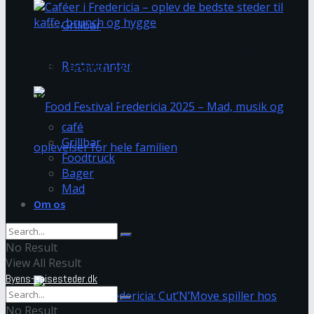
Grillbar
Caféer i Fredericia – oplev de bedste steder til
Restauranter
kaffe, brunch og hygge
Trending Tags
café
Grillbar
Foodtruck
Bager
Mad
Food Festival Fredericia 2025 – Mad, musik og
Om os
oplevelser for hele familien
No Result
View All Result
Byens-spisesteder.dk
No Result