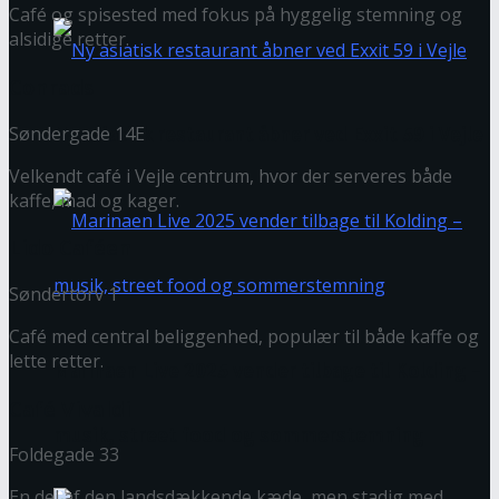
Café og spisested med fokus på hyggelig stemning og
alsidige retter.
Conrads
Søndergade 14E
Ny asiatisk restaurant åbner ved Exxit 59 i Vejle
Velkendt café i Vejle centrum, hvor der serveres både
kaffe, mad og kager.
Lido Caféen
Søndertorv 1
Café med central beliggenhed, populær til både kaffe og
lette retter.
Marinaen Live 2025 vender tilbage til Kolding –
Café Vivaldi
musik, street food og sommerstemning
Foldegade 33
En del af den landsdækkende kæde, men stadig med