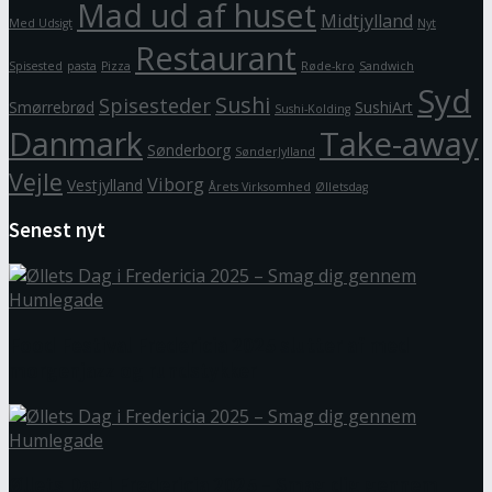
Mad ud af huset
Midtjylland
Med Udsigt
Nyt
Restaurant
Spisested
pasta
Pizza
Røde-kro
Sandwich
Syd
Sushi
Spisesteder
Smørrebrød
SushiArt
Sushi-Kolding
Danmark
Take-away
Sønderborg
SønderJylland
Vejle
Viborg
Vestjylland
Årets Virksomhed
Ølletsdag
Senest nyt
Food Festival Fredericia 2025 slutter af med
morgenjazz og rundstykker
Øllets Dag i Fredericia 2025 – Smag dig gennem