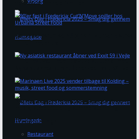
Viborg
oplevelser for hele familien
Gratis koncert med Blå Øjne hos Urbania Street
Food i Fredericia
Food Festival Fredericia 2025 slutter af med
Ny asiatisk restaurant åbner ved Exxit 59 i Vejle
morgenjazz og rundstykker
Marinaen Live 2025 vender tilbage til Kolding –
musik, street food og sommerstemning
Trending Tags
Restaurant