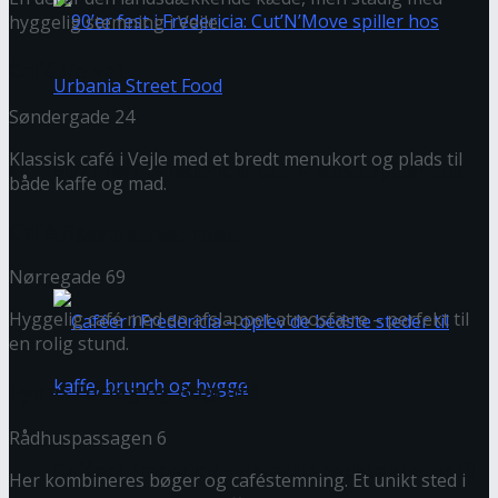
hyggelig stemning i Vejle.
Café Velvet
Søndergade 24
Klassisk café i Vejle med et bredt menukort og plads til
90’er fest i Fredericia: Cut’N’Move spiller hos
både kaffe og mad.
Café Cozy
Urbania Street Food
Nørregade 69
Hyggelig café med en afslappet atmosfære – perfekt til
en rolig stund.
Byens Forlag og Bogcafé
Rådhuspassagen 6
Caféer i Fredericia – oplev de bedste steder til
Her kombineres bøger og caféstemning. Et unikt sted i