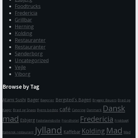
Foodtrucks
Fredericia
Grillbar
Herning
Kolding
Restauranter
Restauranter
Sønderborg
Uncategorized
Vejle
Viborg
Browse by Tag
Atami Sushi
Bager
Bergsted´s Bageri
Bagerier
Brygger Bauers
Brød og
Dansk
café
Kager
Brød og Snaps
Byens bedste
Catering
Danmark
mad
Fredericia
Esbjerg
Fastelavnsbolle
Fjordhotel
Friskbagt
Jylland
Mad
Kolding
Kaffebar
Italiensk restaurant
Mad