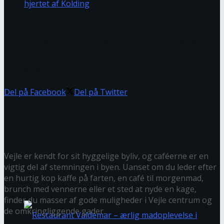
Restaurant i Kolding – her finder du byens
spisesteder
Del på Facebook
Del på Twitter
Caféer i Vejle – noget for enhver
smag
Restauranter i Fredericia – her finder du de
Vejle er kendt for sit hyggelige byliv, og caféerne er en
vigtig del af stemningen i byen. Uanset om du leder efter
bedste steder at spise
en hurtig kop kaffe på farten, en café til morgenmad,
brunch med vennerne eller et sted at nyde en kage,
finder du masser af gode muligheder i Vejle centrum og
de omkringliggende gader.