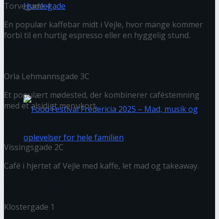
Torvegade 4
En populær kaffebar midt i Vejle, hvor mange kommer
forbi til en hurtig espresso eller en hyggelig stund.
Øllets Dag i Fredericia 2025 – Smag dig gennem
Onkel A
Humlegade
Orla Lehmannsgade 3C
Et populært mødested, der kombinerer caféstemning
med et alsidigt menukort.
MiCafe
Vissingsgade 2C
Café i hjertet af Vejle med kaffe, let mad og takeaway.
Food Festival Fredericia 2025 – Mad, musik og
1401 – Food & Friends
oplevelser for hele familien
Klostergade 1