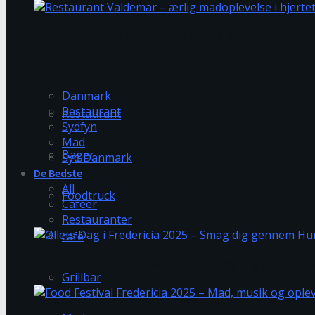
Marinaen Live 2025 vender tilbage til Kolding 
Restaurant Valdemar – ærlig madoplevelse i hjer
Trending Tags
Trending Tags
Danmark
Restaurant
Restaurant
Sydfyn
Mad
Bager
Syd Danmark
De Bedste
All
Foodtruck
Caféer
Restauranter
café
Øllets Dag i Fredericia 2025 – Smag dig genne
Grillbar