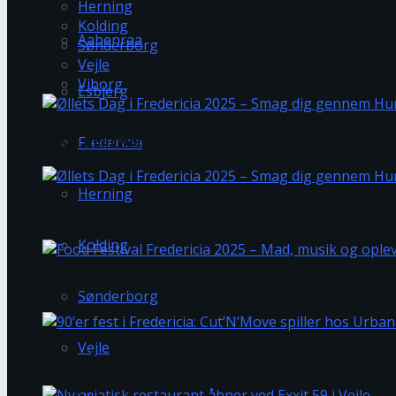
Herning
Kolding
Aabenraa
Sønderborg
Vejle
Viborg
Esbjerg
Food Festival Fredericia 2025 slutter af med mo
Fredericia
Herning
Øllets Dag i Fredericia 2025 – Smag dig genne
Kolding
Food Festival Fredericia 2025 – Mad, musik og op
Sønderborg
Vejle
Gratis koncert med Blå Øjne hos Urbania Street F