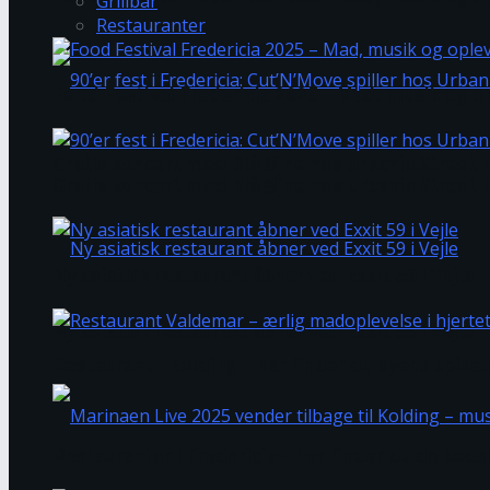
Grillbar
Restauranter
Food Festival Fredericia 2025 – Mad, musik og op
Gratis koncert med Blå Øjne hos Urbania Street F
Gratis koncert med Blå Øjne hos Urbania Street F
Ny asiatisk restaurant åbner ved Exxit 59 i Vejle
Ny asiatisk restaurant åbner ved Exxit 59 i Vejle
Restaurant i Kolding – her finder du byens spise
Restauranter i Fredericia – her finder du de beds