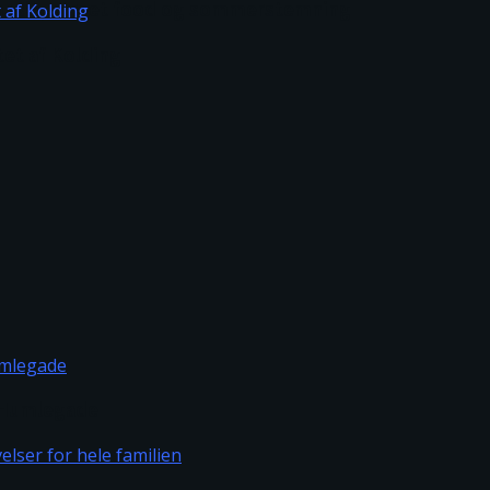
– musik, street food og sommerstemning
tet af Kolding
m Humlegade