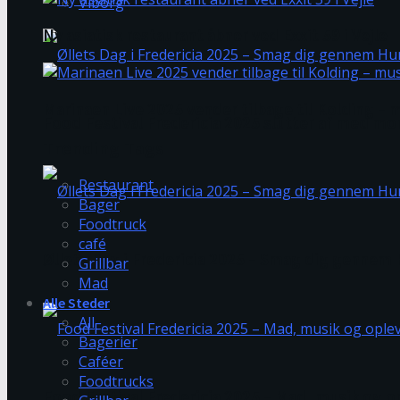
Viborg
Ny asiatisk restaurant åbner ved Exxit 59 i Vejle
Marinaen Live 2025 vender tilbage til Kolding 
Food Festival Fredericia 2025 slutter af med mo
Trending Tags
Restaurant
Bager
Foodtruck
café
Øllets Dag i Fredericia 2025 – Smag dig genne
Grillbar
Mad
Alle Steder
All
Bagerier
Caféer
Foodtrucks
Food Festival Fredericia 2025 – Mad, musik og op