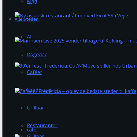
Mad
Food Festival Fredericia 2025 – Mad, musik og op
Alle Steder
Ny asiatisk restaurant åbner ved Exxit 59 i Vejle
All
Marinaen Live 2025 vender tilbage til Kolding 
Bagerier
Caféer
90’er fest i Fredericia: Cut’N’Move spiller hos U
Foodtrucks
Caféer i Fredericia – oplev de bedste steder til 
Grillbar
Trending Tags
Restauranter
café
Grillbar