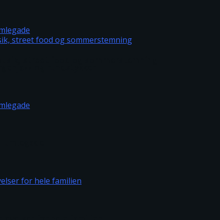
– musik, street food og sommerstemning
rgenjazz og rundstykker
m Humlegade
levelser for hele familien