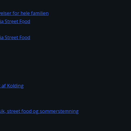
levelser for hele familien
ood i Fredericia
ood i Fredericia
steder
te steder at spise