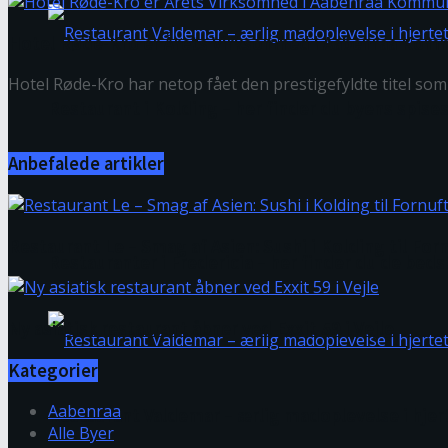
Hotel Røde-Kro er Årets Virksomhed i Aabenraa Ko
Hotel Røde-Kro har netop fået den prestigefyldte titel 
Restaurant i Kolding – her finder du byens spise
Anbefalede artikler
Restaurant Le – Smag af Asien: Sushi i Kolding til Forn
Restauranter i Fredericia – her finder du de beds
Ny asiatisk restaurant åbner ved Exxit 59 i Vejle
Kategorier
Aabenraa
Restaurant Valdemar – ærlig madoplevelse i hjer
Alle Byer