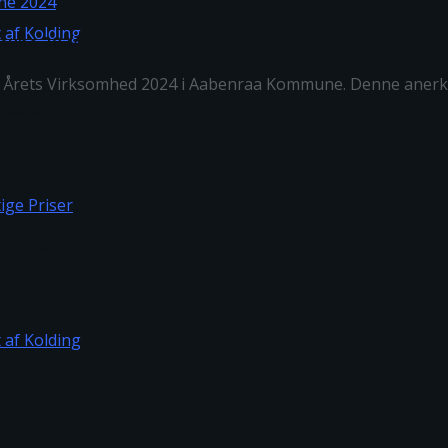
mmune 2024
som Årets Virksomhed 2024 i Aabenraa Kommune. Denne anerk
steder
uftige Priser
te steder at spise
tet af Kolding