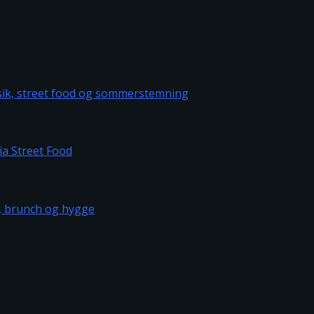
levelser for hele familien
– musik, street food og sommerstemning
rbania Street Food
kaffe, brunch og hygge