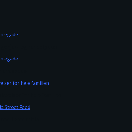
rgenjazz og rundstykker
m Humlegade
levelser for hele familien
ood i Fredericia