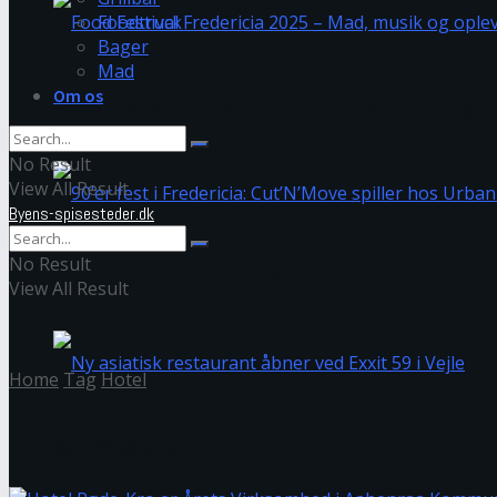
Foodtruck
Bager
Mad
Om os
Food Festival Fredericia 2025 – Mad, musik og op
No Result
View All Result
Byens-spisesteder.dk
No Result
Gratis koncert med Blå Øjne hos Urbania Street F
View All Result
Home
Tag
Hotel
Tag:
Hotel
Ny asiatisk restaurant åbner ved Exxit 59 i Vejle